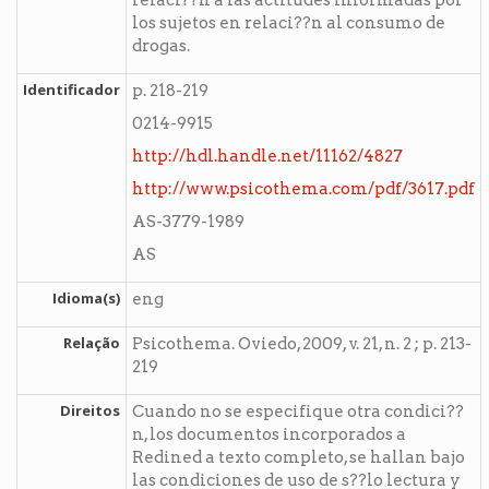
relaci??n a las actitudes informadas por
los sujetos en relaci??n al consumo de
drogas.
Identificador
p. 218-219
0214-9915
http://hdl.handle.net/11162/4827
http://www.psicothema.com/pdf/3617.pdf
AS-3779-1989
AS
Idioma(s)
eng
Relação
Psicothema. Oviedo, 2009, v. 21, n. 2 ; p. 213-
219
Direitos
Cuando no se especifique otra condici??
n, los documentos incorporados a
Redined a texto completo, se hallan bajo
las condiciones de uso de s??lo lectura y