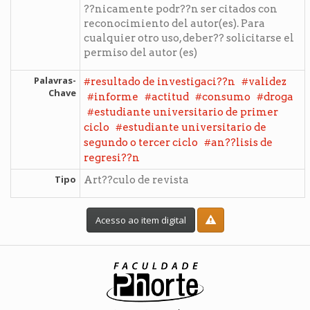
??nicamente podr??n ser citados con
reconocimiento del autor(es). Para
cualquier otro uso, deber?? solicitarse el
permiso del autor (es)
Palavras-
#
#
resultado de investigaci??n
validez
Chave
#
#
#
#
informe
actitud
consumo
droga
#
estudiante universitario de primer
#
ciclo
estudiante universitario de
#
segundo o tercer ciclo
an??lisis de
regresi??n
Tipo
Art??culo de revista
Acesso ao item digital