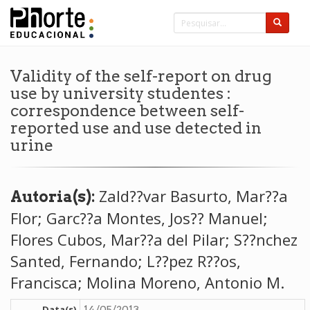
Validity of the self-report on drug
use by university studentes :
correspondence between self-
reported use and use detected in
urine
Zald??var Basurto, Mar??a
Autoria(s):
Flor; Garc??a Montes, Jos?? Manuel;
Flores Cubos, Mar??a del Pilar; S??nchez
Santed, Fernando; L??pez R??os,
Francisca; Molina Moreno, Antonio M.
Data(s)