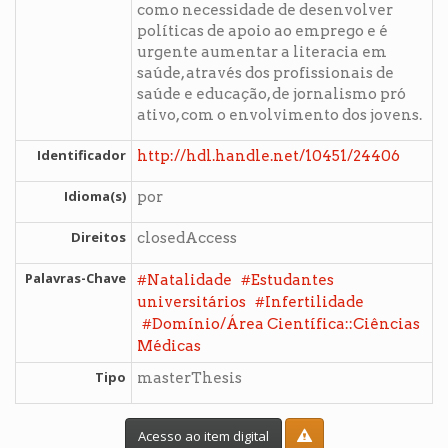
como necessidade de desenvolver
políticas de apoio ao emprego e é
urgente aumentar a literacia em
saúde, através dos profissionais de
saúde e educação, de jornalismo pró
ativo, com o envolvimento dos jovens.
Identificador
http://hdl.handle.net/10451/24406
Idioma(s)
por
Direitos
closedAccess
Palavras-Chave
#
#
Natalidade
Estudantes
#
universitários
Infertilidade
#
Domínio/Área Científica::Ciências
Médicas
Tipo
masterThesis
Acesso ao item digital