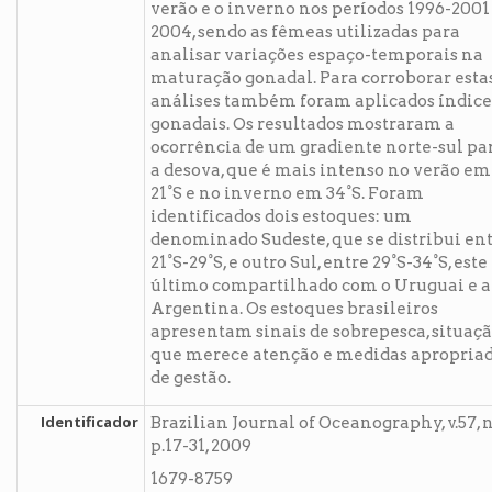
verão e o inverno nos períodos 1996-2001
2004, sendo as fêmeas utilizadas para
analisar variações espaço-temporais na
maturação gonadal. Para corroborar esta
análises também foram aplicados índice
gonadais. Os resultados mostraram a
ocorrência de um gradiente norte-sul pa
a desova, que é mais intenso no verão em
21°S e no inverno em 34°S. Foram
identificados dois estoques: um
denominado Sudeste, que se distribui en
21°S-29°S, e outro Sul, entre 29°S-34°S, este
último compartilhado com o Uruguai e a
Argentina. Os estoques brasileiros
apresentam sinais de sobrepesca, situaç
que merece atenção e medidas apropria
de gestão.
Identificador
Brazilian Journal of Oceanography, v.57, n
p.17-31, 2009
1679-8759