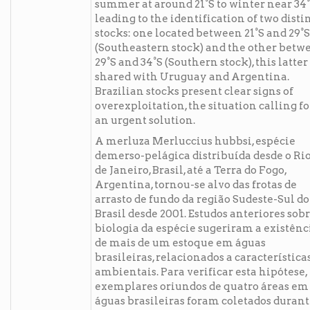
summer at around 21°S to winter near 34°
leading to the identification of two disti
stocks: one located between 21°S and 29°S
(Southeastern stock) and the other betw
29°S and 34°S (Southern stock), this latter
shared with Uruguay and Argentina.
Brazilian stocks present clear signs of
overexploitation, the situation calling fo
an urgent solution.
A merluza Merluccius hubbsi, espécie
demerso-pelágica distribuída desde o Ri
de Janeiro, Brasil, até a Terra do Fogo,
Argentina, tornou-se alvo das frotas de
arrasto de fundo da região Sudeste-Sul do
Brasil desde 2001. Estudos anteriores sobr
biologia da espécie sugeriram a existênc
de mais de um estoque em águas
brasileiras, relacionados a característica
ambientais. Para verificar esta hipótese,
exemplares oriundos de quatro áreas em
águas brasileiras foram coletados durant