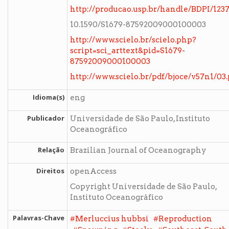
http://producao.usp.br/handle/BDPI/123
10.1590/S1679-87592009000100003
http://www.scielo.br/scielo.php?
script=sci_arttext&pid=S1679-
87592009000100003
http://www.scielo.br/pdf/bjoce/v57n1/03.
Idioma(s)
eng
Publicador
Universidade de São Paulo, Instituto
Oceanográfico
Relação
Brazilian Journal of Oceanography
Direitos
openAccess
Copyright Universidade de São Paulo,
Instituto Oceanográfico
Palavras-Chave
#
#
Merluccius hubbsi
Reproduction