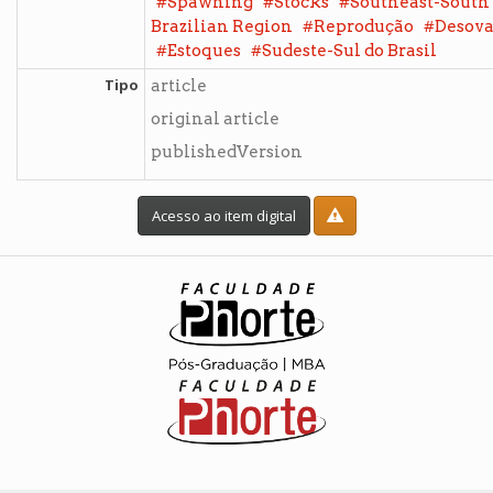
#
#
#
Spawning
Stocks
Southeast-South
#
#
Brazilian Region
Reprodução
Desov
#
#
Estoques
Sudeste-Sul do Brasil
Tipo
article
original article
publishedVersion
Acesso ao item digital